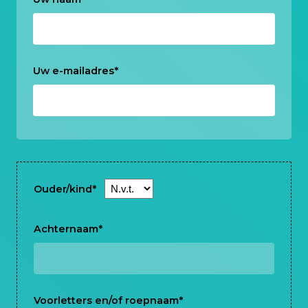
Uw e-mailadres
*
Ouder/kind
*
Achternaam
*
Voorletters en/of roepnaam
*