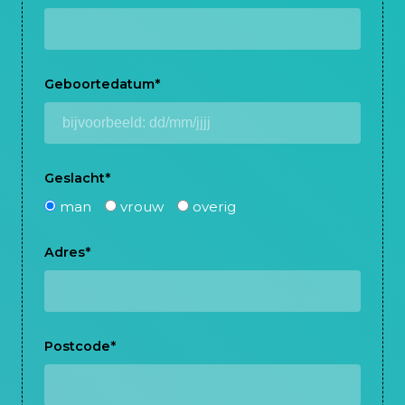
Geboortedatum
*
Geslacht
*
man
vrouw
overig
Adres
*
Postcode
*