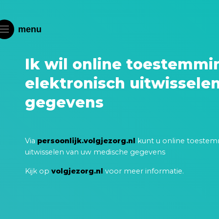
menu
Ik wil online toestemmi
elektronisch uitwissele
gegevens
Via
persoonlijk.volgjezorg.nl
kunt u online toestem
uitwisselen van uw medische gegevens
Kijk op
volgjezorg.nl
voor meer informatie.