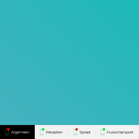
Algemeen
Recepten
Spoed
Huisartsenpost